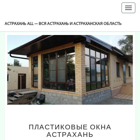
-->
Togg
Browsed By
navig
Рубрика:
Бизнес Обзор
АСТРАХАНЬ ALL — ВСЯ АСТРАХАНЬ И АСТРАХАНСКАЯ ОБЛАСТЬ
ПЛАСТИКОВЫЕ
ПЛАСТИКОВЫЕ ОКНА
ОКНА
АСТРАХАНЬ
АСТРАХАНЬ