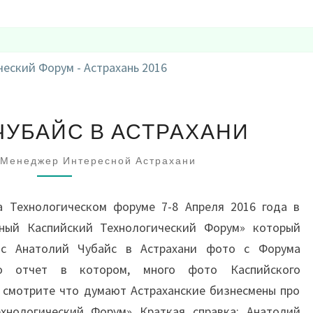
АНАТОЛИЙ
ЧУБАЙС В АСТРАХАНИ
ЧУБАЙС
В
Менеджер Интересной Астрахани
АСТРАХАНИ
а Технологическом форуме 7-8 Апреля 2016 года в
ный Каспийский Технологический Форум» который
йс Анатолий Чубайс в Астрахани фото с Форума
о отчет в котором, много фото Каспийского
 смотрите что думают Астраханские бизнесмены про
хнологический Форум» Краткая справка: Анатолий