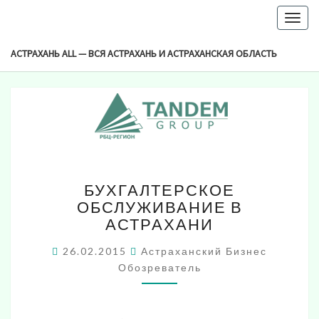
-->
Togg
Browsed By
navig
Метка:
Бухгалтерское Сопровождение
АСТРАХАНЬ ALL — ВСЯ АСТРАХАНЬ И АСТРАХАНСКАЯ ОБЛАСТЬ
Астрахань
БУХГАЛТЕРСКОЕ
БУХГАЛТЕРСКОЕ
ОБСЛУЖИВАНИЕ
ОБСЛУЖИВАНИЕ В
В
АСТРАХАНИ
АСТРАХАНИ
26.02.2015
Астраханский Бизнес
Обозреватель