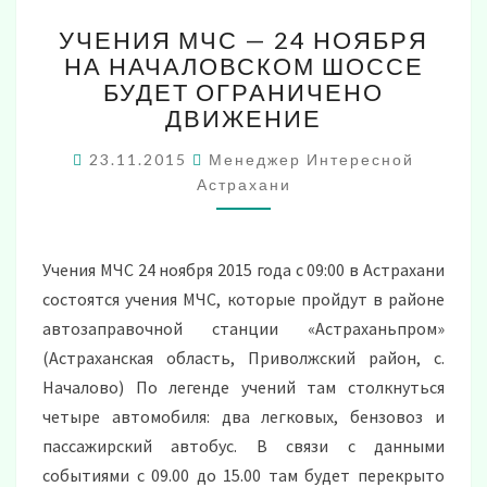
УЧЕНИЯ
УЧЕНИЯ МЧС — 24 НОЯБРЯ
МЧС
НА НАЧАЛОВСКОМ ШОССЕ
—
БУДЕТ ОГРАНИЧЕНО
24
НОЯБРЯ
ДВИЖЕНИЕ
НА
НАЧАЛОВСКОМ
23.11.2015
Менеджер Интересной
ШОССЕ
Астрахани
БУДЕТ
ОГРАНИЧЕНО
ДВИЖЕНИЕ
Учения МЧС 24 ноября 2015 года с 09:00 в Астрахани
состоятся учения МЧС, которые пройдут в районе
автозаправочной станции «Астраханьпром»
(Астраханская область, Приволжский район, с.
Началово) По легенде учений там столкнуться
четыре автомобиля: два легковых, бензовоз и
пассажирский автобус. В связи с данными
событиями с 09.00 до 15.00 там будет перекрыто