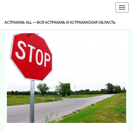
-->
Togg
Browsed By
navig
Метка:
Началовское Шоссе
АСТРАХАНЬ ALL — ВСЯ АСТРАХАНЬ И АСТРАХАНСКАЯ ОБЛАСТЬ