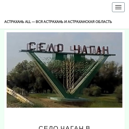
-->
Togg
Browsed By
navig
Метка:
Село Чаган
АСТРАХАНЬ ALL — ВСЯ АСТРАХАНЬ И АСТРАХАНСКАЯ ОБЛАСТЬ
СЕЛО
СЕЛО ЧАГАН В
ЧАГАН