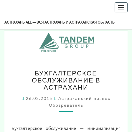
-->
Togg
Browsed By
navig
Метка:
Ведение Бухгалтерские Услуги
АСТРАХАНЬ ALL — ВСЯ АСТРАХАНЬ И АСТРАХАНСКАЯ ОБЛАСТЬ
БУХГАЛТЕРСКОЕ
БУХГАЛТЕРСКОЕ
ОБСЛУЖИВАНИЕ
ОБСЛУЖИВАНИЕ В
В
АСТРАХАНИ
АСТРАХАНИ
26.02.2015
Астраханский Бизнес
Обозреватель
Бухгалтерское обслуживание — минимализация