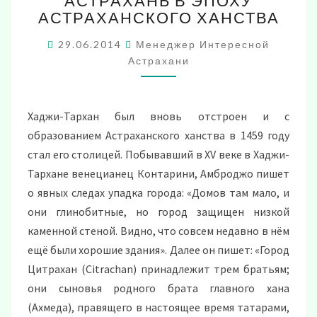
АСТРАХАНЬ В ЭПОХУ
В
АСТРАХАНСКОГО ХАНСТВА
ЭПОХУ
АСТРАХАНСКОГО
29.06.2014
Менеджер Интересной
ХАНСТВА
Астрахани
Хаджи-Тархан был вновь отстроен и с
образованием Астраханского ханства в 1459 году
стал его столицей. Побывавший в XV веке в Хаджи-
Тархане венецианец Контарини, Амброджо пишет
о явных следах упадка города: «Домов там мало, и
они глинобитные, но город защищен низкой
каменной стеной. Видно, что совсем недавно в нём
ещё были хорошие здания». Далее он пишет: «Город
Цитрахан (Citrachan) принадлежит трем братьям;
они сыновья родного брата главного хана
(Ахмеда), правящего в настоящее время татарами,