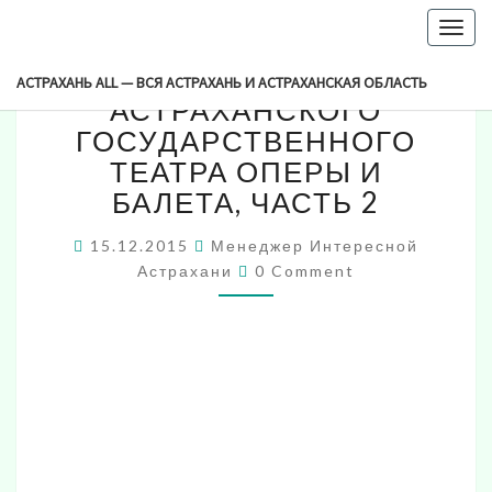
-->
Togg
РЕКОНСТРУКЦИЯ
navig
РЕКОНСТРУКЦИЯ
АСТРАХАНСКОГО
АСТРАХАНЬ ALL — ВСЯ АСТРАХАНЬ И АСТРАХАНСКАЯ ОБЛАСТЬ
ГОСУДАРСТВЕННОГО
АСТРАХАНСКОГО
ТЕАТРА
ГОСУДАРСТВЕННОГО
ОПЕРЫ
ТЕАТРА ОПЕРЫ И
И
БАЛЕТА, ЧАСТЬ 2
БАЛЕТА,
ЧАСТЬ
2
15.12.2015
Менеджер Интересной
Comments
Астрахани
0 Comment