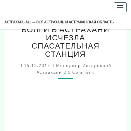
-->
Togg
С
navig
С НАБЕРЕЖНОЙ РЕКИ
НАБЕРЕЖНОЙ
АСТРАХАНЬ ALL — ВСЯ АСТРАХАНЬ И АСТРАХАНСКАЯ ОБЛАСТЬ
РЕКИ
ВОЛГИ В АСТРАХАНИ
ВОЛГИ
ИСЧЕЗЛА
В
СПАСАТЕЛЬНАЯ
АСТРАХАНИ
СТАНЦИЯ
ИСЧЕЗЛА
СПАСАТЕЛЬНАЯ
СТАНЦИЯ
15.12.2015
Менеджер Интересной
Comments
Астрахани
0 Comment