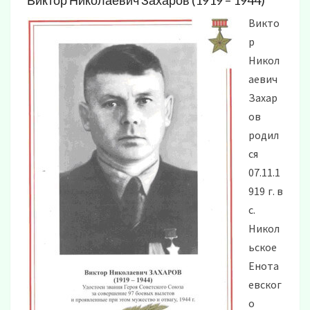
Виктор Николаевич Захаров (1919 – 1944)
Викто
р
Никол
аевич
Захар
ов
родил
ся
07.11.1
919 г. в
с.
Никол
ьское
Енота
евског
о