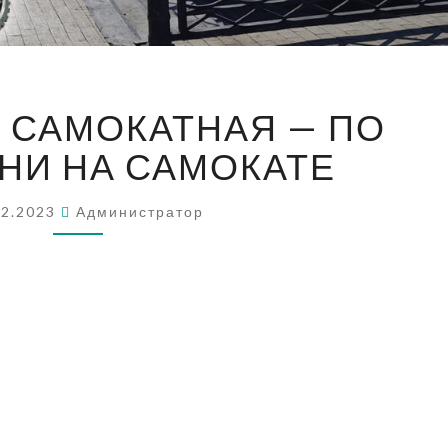
АСТРАХАНЬ
 САМОКАТНАЯ — ПО
САМОКАТНАЯ
—
НИ НА САМОКАТЕ
ПО
АСТРАХАНИ
12.2023
Администратор
НА
САМОКАТЕ