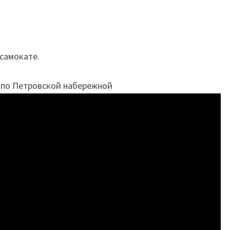
самокате.
 по Петровской набережной