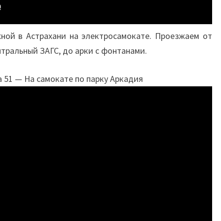
ной в Астрахани на электросамокате. Проезжаем от
тральный ЗАГС, до арки с фонтанами.
 51 — На самокате по парку Аркадия